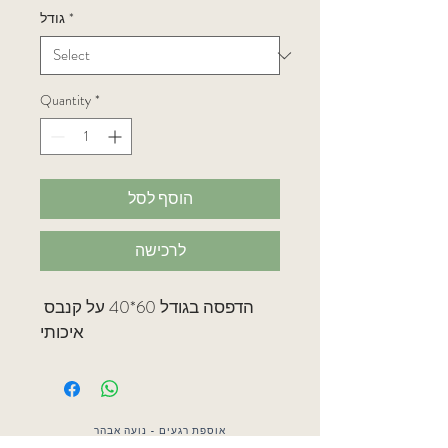
*
גודל
Quantity
*
הוסף לסל
לרכישה
הדפסה בגודל 60*40 על קנבס 
איכותי
אוספת רגעים - נועה אבהר
טלפון
050-9718999