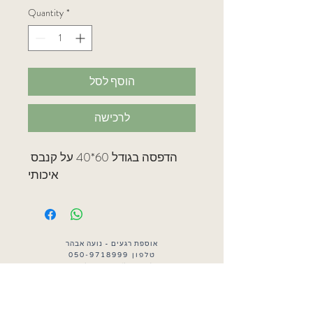
Quantity
*
הוסף לסל
לרכישה
הדפסה בגודל 60*40 על קנבס 
איכותי
אוספת רגעים - נועה אבהר
טלפון
050-9718999
מייל:
noaavhar@gmail.com
רמת גן